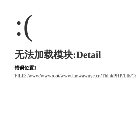
:(
无法加载模块:Detail
错误位置1
FILE: /www/wwwroot/www.luowawuye.cn/ThinkPHP/Lib/Co